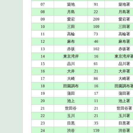
07
築地
91
築地署
08
月島
22
月島署
09
愛宕
209
愛宕署
10
三田
109
三田署
11
高輪
73
高輪署
12
麻布
46
麻布署
13
赤坂
102
赤坂署
14
東京湾岸
16
東京湾岸
15
品川
61
品川署
16
大井
21
大井署
17
大崎
86
大崎署
18
田園調布
16
田園調布
19
蒲田
17
蒲田署
20
池上
11
池上署
21
世田谷
21
世田谷署
22
玉川
21
玉川署
23
目黒
35
目黒署
24
渋谷
159
渋谷署