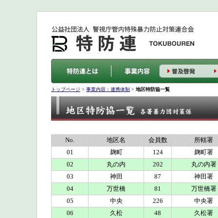
特
普
研
相
連
活
防
及
修
談・
携
動
連
啓
会
助
体
報
と
発
の
言
制
告
は
実
施
トップページ
>
事業内容：連携体制
>
地区特防協一覧
No.
地区名
会員数
所轄署
01
麹町
124
麹町署
02
丸の内
202
丸の内署
03
神田
87
神田署
04
万世橋
81
万世橋署
05
中央
226
中央署
06
久松
48
久松署