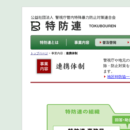
特
普
研
相
連
活
防
及
修
談・
携
動
連
啓
会
助
体
報
と
発
の
言
制
告
は
実
施
トップページ
> 事業内容：
連携体制
警視庁や地元の
除・防止対策を
ます。
地区特防協一